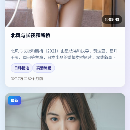
99:48
北风与长夜和断桥
北风与长夜和断桥（2021）由是枝裕和执导，赞达亚、易烊
千玺、周迅等主演，日本出品的爱情类型影片。双线叙事把
悬念保持到最后一刻。剧情简介与主创信息可供检索参考，
日韩精选
高清流畅
上映日期以片方资料为准。
7.7万
62个月前
最新