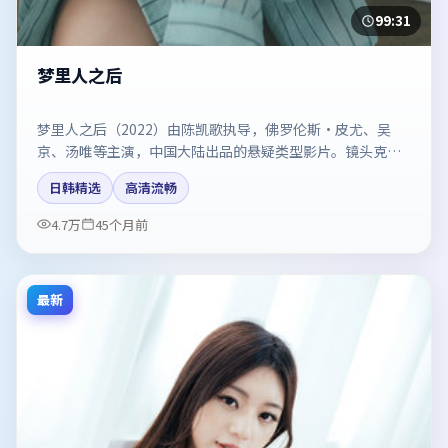
99:31
梦里人之后
梦里人之后（2022）由陈凯歌执导，佛罗伦斯·皮尤、吴
京、汤唯等主演，中国大陆出品的悬疑类型影片。镜头克制
却充满张力，人物弧光完整。剧情简介与主创信息可供检索
日韩精选
高清流畅
参考，上映日期以片方资料为准。
4.7万
45个月前
最新