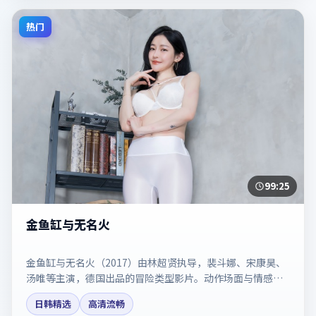
热门
99:25
金鱼缸与无名火
金鱼缸与无名火（2017）由林超贤执导，裴斗娜、宋康昊、
汤唯等主演，德国出品的冒险类型影片。动作场面与情感戏
比例拿捏得当。剧情简介与主创信息可供检索参考，上映日
日韩精选
高清流畅
期以片方资料为准。