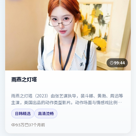
99:44
雨燕之灯塔
雨燕之灯塔（2023）由张艺谋执导，裴斗娜、黄渤、周迅等
主演，英国出品的动作类型影片。动作场面与情感戏比例拿
捏得当。剧情简介与主创信息可供检索参考，上映日期以片
日韩精选
高清流畅
方资料为准。
9.5万
37个月前