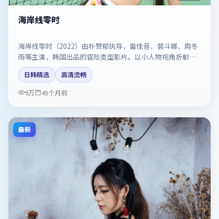
海岸线零时
海岸线零时（2022）由朴赞郁执导，雷佳音、裴斗娜、周冬
雨等主演，韩国出品的冒险类型影片。以小人物视角折射时
代切片。剧情简介与主创信息可供检索参考，上映日期以片
日韩精选
高清流畅
方资料为准。
9万
45个月前
最新