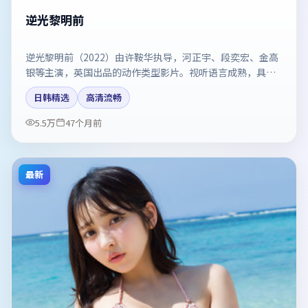
逆光黎明前
逆光黎明前（2022）由许鞍华执导，河正宇、段奕宏、金高
银等主演，英国出品的动作类型影片。视听语言成熟，具备
院线质感。剧情简介与主创信息可供检索参考，上映日期以
日韩精选
高清流畅
片方资料为准。
5.5万
47个月前
最新