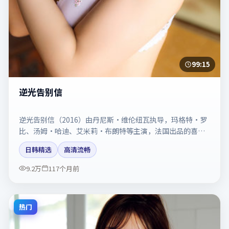
99:15
逆光告别信
逆光告别信（2016）由丹尼斯·维伦纽瓦执导，玛格特·罗
比、汤姆·哈迪、艾米莉·布朗特等主演，法国出品的喜剧
类型影片。动作场面与情感戏比例拿捏得当。剧情简介与主
日韩精选
高清流畅
创信息可供检索参考，上映日期以片方资料为准。
9.2万
117个月前
热门