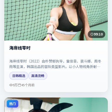
99:10
海岸线零时
海岸线零时（2022）由朴赞郁执导，雷佳音、裴斗娜、周冬
雨等主演，韩国出品的冒险类型影片。以小人物视角折射时
代切片。剧情简介与主创信息可供检索参考，上映日期以片
日韩精选
高清流畅
方资料为准。
9万
45个月前
热门