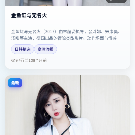
金鱼缸与无名火
金鱼缸与无名火（2017）由林超贤执导，裴斗娜、宋康昊、
汤唯等主演，德国出品的冒险类型影片。动作场面与情感戏
比例拿捏得当。剧情简介与主创信息可供检索参考，上映日
日韩精选
高清流畅
期以片方资料为准。
9.4万
108个月前
最新