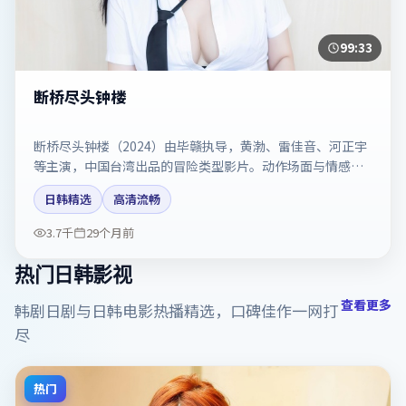
99:33
断桥尽头钟楼
断桥尽头钟楼（2024）由毕赣执导，黄渤、雷佳音、河正宇
等主演，中国台湾出品的冒险类型影片。动作场面与情感戏
比例拿捏得当。剧情简介与主创信息可供检索参考，上映日
日韩精选
高清流畅
期以片方资料为准。
3.7千
29个月前
热门日韩影视
查看更多
韩剧日剧与日韩电影热播精选，口碑佳作一网打
尽
热门