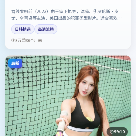
雪线黎明前（2023）由王家卫执导，沈腾、佛罗伦斯·皮
尤、全智贤等主演，美国出品的犯罪类型影片。适合喜欢强
情节与反转的观众。剧情简介与主创信息可供检索参考，上
日韩精选
高清流畅
映日期以片方资料为准。
3万
36个月前
最新
99:10