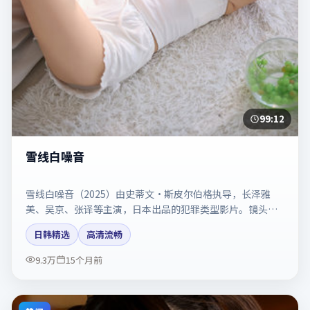
99:12
雪线白噪音
雪线白噪音（2025）由史蒂文·斯皮尔伯格执导，长泽雅
美、吴京、张译等主演，日本出品的犯罪类型影片。镜头克
制却充满张力，人物弧光完整。剧情简介与主创信息可供检
日韩精选
高清流畅
索参考，上映日期以片方资料为准。
9.3万
15个月前