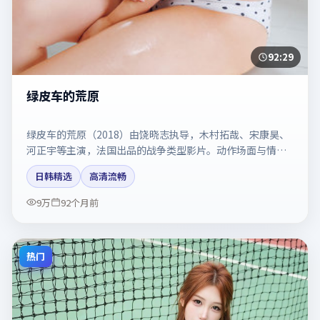
92:29
绿皮车的荒原
绿皮车的荒原（2018）由饶晓志执导，木村拓哉、宋康昊、
河正宇等主演，法国出品的战争类型影片。动作场面与情感
戏比例拿捏得当。剧情简介与主创信息可供检索参考，上映
日韩精选
高清流畅
日期以片方资料为准。
9万
92个月前
热门