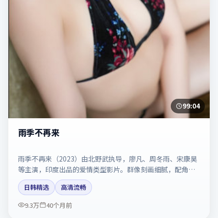
99:04
雨季不再来
雨季不再来（2023）由北野武执导，廖凡、周冬雨、宋康昊
等主演，印度出品的爱情类型影片。群像刻画细腻，配角同
样出彩。剧情简介与主创信息可供检索参考，上映日期以片
日韩精选
高清流畅
方资料为准。
9.3万
40个月前