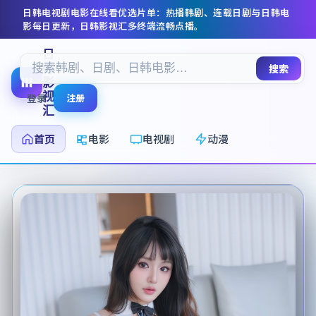
日韩电视剧电影在线看
优选片单：热播韩剧、连载日剧与日韩电
影每日更新，
日韩影视汇
多终端流畅点播。
日
韩
搜索
影
视
登录
注册
汇
首页
电影
电视剧
动漫