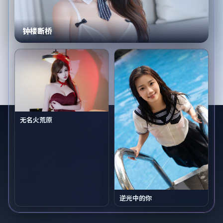
钟楼断桥
无名火荒原
逆光中的你