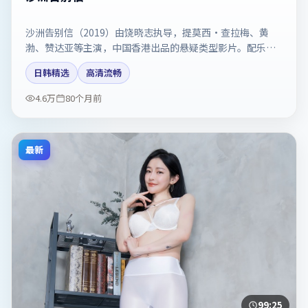
沙洲告别信（2019）由饶晓志执导，提莫西·查拉梅、黄
渤、赞达亚等主演，中国香港出品的悬疑类型影片。配乐与
剪辑强化了宿命感。剧情简介与主创信息可供检索参考，上
日韩精选
高清流畅
映日期以片方资料为准。
4.6万
80个月前
最新
99:25