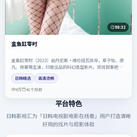
98:32
金鱼缸零时
金鱼缸零时（2023）由丹尼斯·维伦纽瓦执导，章子怡、廖
凡、杨幂等主演，印度出品的科幻类型影片。双线叙事把悬
念保持到最后一刻。剧情简介与主创信息可供检索参考，上
日韩精选
高清流畅
映日期以片方资料为准。
9万
41个月前
平台特色
日韩影视汇
为「
日韩电视剧电影在线看
」用户打造清晰
好用的找片与观影体验