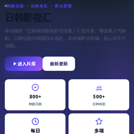
韩剧日剧 · 日韩电影 · 即点即播
日韩影视汇
本站围绕「
日韩电视剧电影在线看
」打造片库，精选高人气韩
剧、口碑日剧与韩国日本电影，多终端即点即播，省心找片不
绕路。
进入片库
最新更新
800+
500+
韩剧日剧
日韩电影
每日
多端